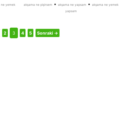
•
•
 ne yemek
akşama ne pişirsem
akşama ne yapsam
akşama ne yemek
yapsam
2
3
4
5
Sonraki →