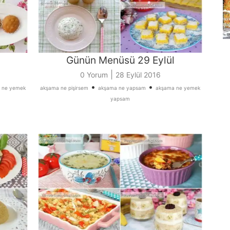
Günün Menüsü 29 Eylül
|
0 Yorum
28 Eylül 2016
•
•
 ne yemek
akşama ne pişirsem
akşama ne yapsam
akşama ne yemek
yapsam