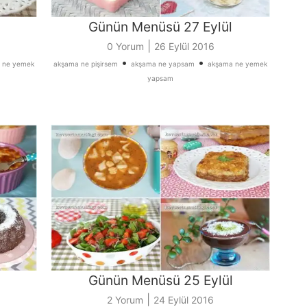
Günün Menüsü 27 Eylül
|
0 Yorum
26 Eylül 2016
•
•
 ne yemek
akşama ne pişirsem
akşama ne yapsam
akşama ne yemek
yapsam
Günün Menüsü 25 Eylül
|
2 Yorum
24 Eylül 2016