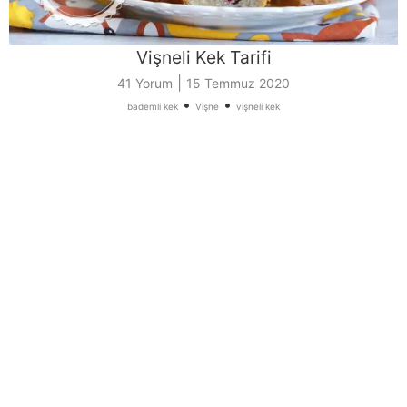
Vişneli Kek Tarifi
|
41 Yorum
15 Temmuz 2020
•
•
bademli kek
Vişne
vişneli kek