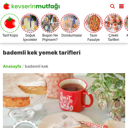
Tarif Küpü
Soğuk
Bugün Ne
Dondurmalar
Taze
Çilekli
İçecekler
Pişirsem?
Fasulye
Tarifleri
Zamanı
bademli kek yemek tarifleri
Anasayfa
/
bademli kek