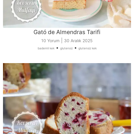
Gató de Almendras Tarifi
|
10 Yorum
30 Aralık 2025
•
•
bademli kek
glutensiz
glutensiz kek