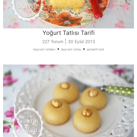
Yoğurt Tatlısı Tarifi
|
227 Yorum
30 Eylül 2013
•
•
bayram tatlıları
bayram tatlısı
şerbetli tatlı