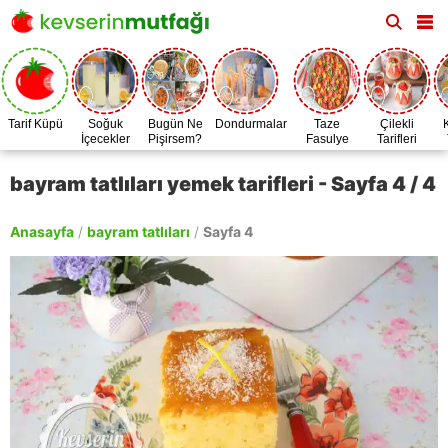
Tarif Küpü
Soğuk
Bugün Ne
Dondurmalar
Taze
Çilekli
İçecekler
Pişirsem?
Fasulye
Tarifleri
Zamanı
bayram tatlıları yemek tarifleri - Sayfa 4 / 4
Anasayfa
/
bayram tatlıları
/
Sayfa 4