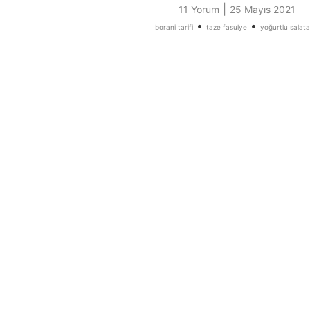
|
11 Yorum
25 Mayıs 2021
•
•
borani tarifi
taze fasulye
yoğurtlu salata