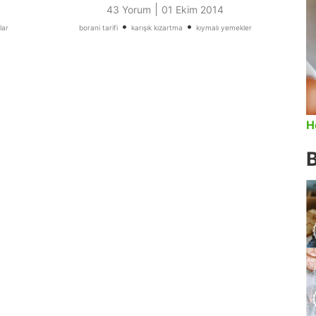
|
43 Yorum
01 Ekim 2014
•
•
lar
borani tarifi
karışık kızartma
kıymalı yemekler
H