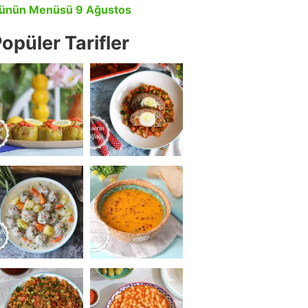
ünün Menüsü 9 Ağustos
opüler Tarifler