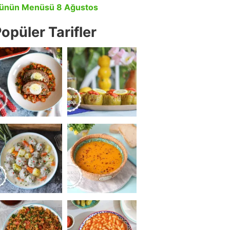
ünün Menüsü 8 Ağustos
opüler Tarifler