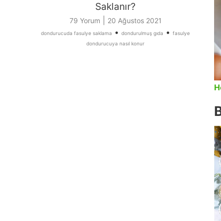
Saklanır?
|
79 Yorum
20 Ağustos 2021
•
•
dondurucuda fasulye saklama
dondurulmuş gıda
fasulye
dondurucuya nasıl konur
H