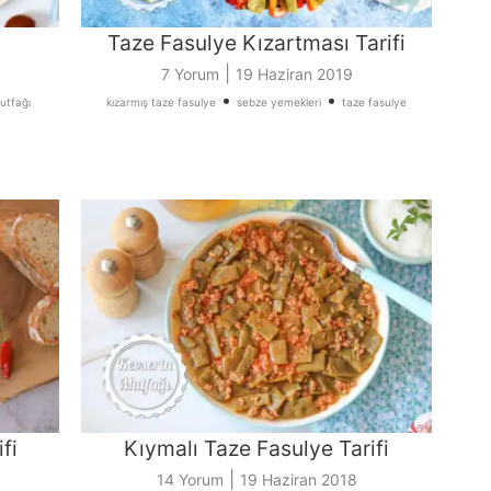
Taze Fasulye Kızartması Tarifi
|
7 Yorum
19 Haziran 2019
•
•
utfağı
kızarmış taze fasulye
sebze yemekleri
taze fasulye
fi
Kıymalı Taze Fasulye Tarifi
|
14 Yorum
19 Haziran 2018