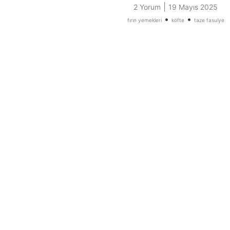
|
2 Yorum
19 Mayıs 2025
•
•
fırın yemekleri
köfte
taze fasulye