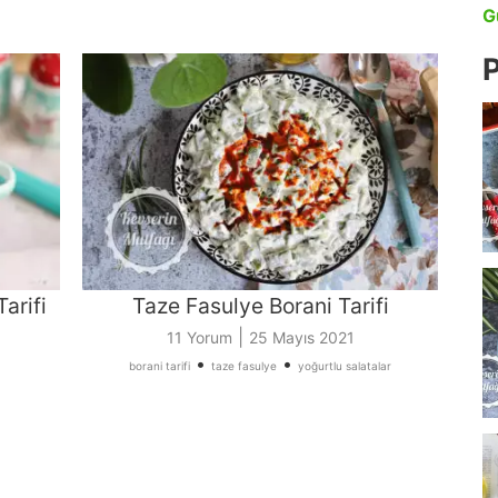
G
P
arifi
Taze Fasulye Borani Tarifi
|
11 Yorum
25 Mayıs 2021
•
•
borani tarifi
taze fasulye
yoğurtlu salatalar