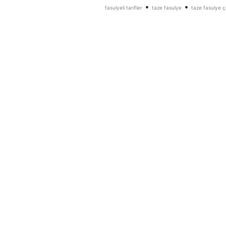
•
•
fasulyeli tarifler
taze fasulye
taze fasulye ç