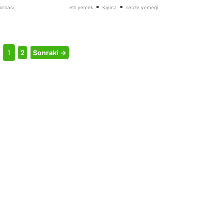
•
•
orbası
etli yemek
Kıyma
sebze yemeği
1
2
Sonraki →