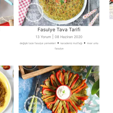
i
Fasulye Tava Tarifi
|
13 Yorum
08 Haziran 2020
•
•
değişik taze fasulye yemekleri
karadeniz mutfağı
mısır unlu
fasulye