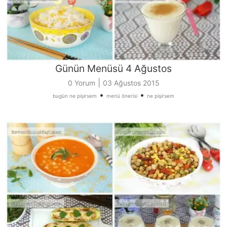
Günün Menüsü 4 Ağustos
|
0 Yorum
03 Ağustos 2015
•
•
bugün ne pişirsem
menü önerisi
ne pişirsem