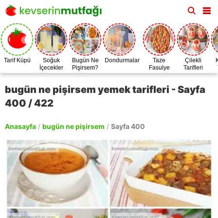
Tarif Küpü
Soğuk
Bugün Ne
Dondurmalar
Taze
Çilekli
İçecekler
Pişirsem?
Fasulye
Tarifleri
Zamanı
bugün ne pişirsem yemek tarifleri - Sayfa
400 / 422
Anasayfa
/
bugün ne pişirsem
/
Sayfa 400