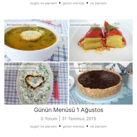
•
•
bugün ne pişirsem
günün menüsü
ne pişirsem
Günün Menüsü 1 Ağustos
|
0 Yorum
31 Temmuz 2015
•
•
bugün ne pişirsem
günün menüsü
ne pişirsem