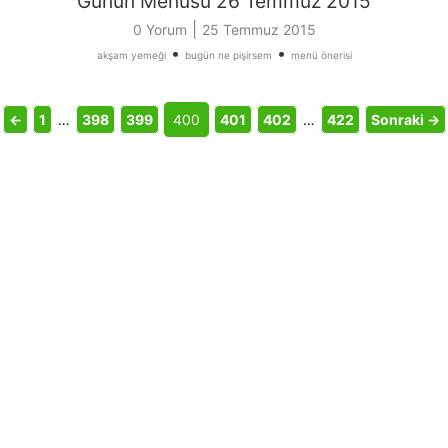
Günün Menüsü 26 Temmuz 2015
|
0 Yorum
25 Temmuz 2015
•
•
akşam yemeği
bugün ne pişirsem
menü önerisi
←
1
…
398
399
400
401
402
…
422
Sonraki →