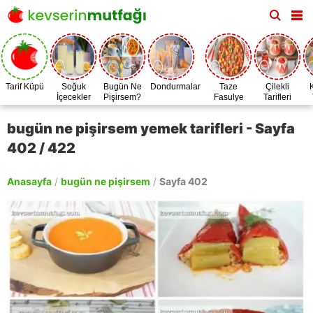
Tarif Küpü
Soğuk
Bugün Ne
Dondurmalar
Taze
Çilekli
İçecekler
Pişirsem?
Fasulye
Tarifleri
Zamanı
bugün ne pişirsem yemek tarifleri - Sayfa
402 / 422
Anasayfa
/
bugün ne pişirsem
/
Sayfa 402