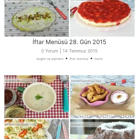
İftar Menüsü 28. Gün 2015
|
0 Yorum
14 Temmuz 2015
•
•
bugün ne pişirsem
iftar menüsü
menü