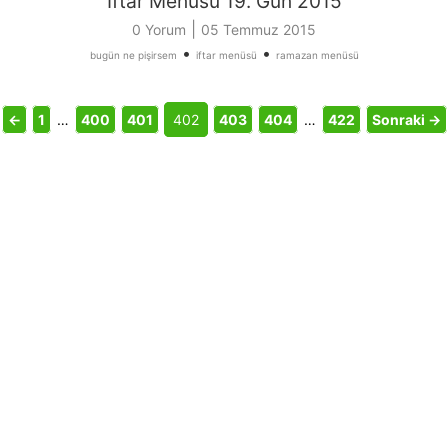
İftar Menüsü 19. Gün 2015
|
0 Yorum
05 Temmuz 2015
•
•
bugün ne pişirsem
iftar menüsü
ramazan menüsü
←
1
…
400
401
402
403
404
…
422
Sonraki →