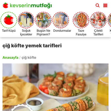
Tarif Küpü
Soğuk
Bugün Ne
Dondurmalar
Taze
Çilekli
İçecekler
Pişirsem?
Fasulye
Tarifleri
Zamanı
çiğ köfte yemek tarifleri
Anasayfa
/
çiğ köfte