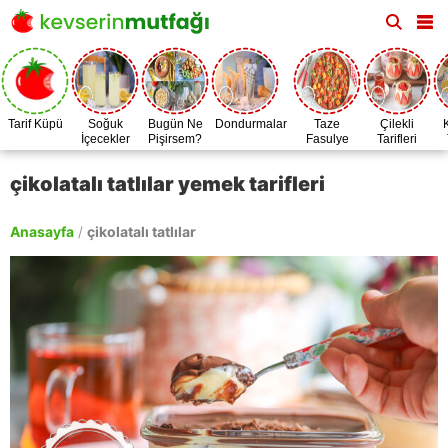
Tarif Küpü
Soğuk
Bugün Ne
Dondurmalar
Taze
Çilekli
İçecekler
Pişirsem?
Fasulye
Tarifleri
Zamanı
çikolatalı tatlılar yemek tarifleri
Anasayfa
/
çikolatalı tatlılar