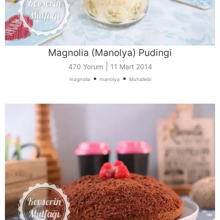
Magnolia (Manolya) Pudingi
|
470 Yorum
11 Mart 2014
•
•
magnolia
manolya
Muhallebi