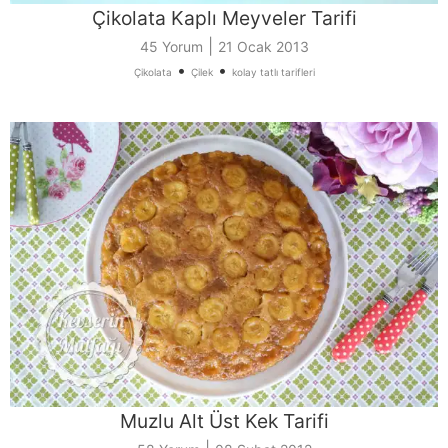
Çikolata Kaplı Meyveler Tarifi
|
45 Yorum
21 Ocak 2013
•
•
Çikolata
Çilek
kolay tatlı tarifleri
Muzlu Alt Üst Kek Tarifi