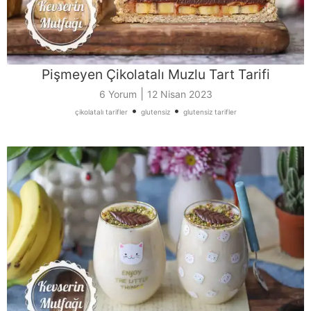
Pişmeyen Çikolatalı Muzlu Tart Tarifi
|
6 Yorum
12 Nisan 2023
•
•
çikolatalı tarifler
glutensiz
glutensiz tarifler