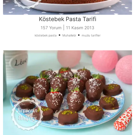
Köstebek Pasta Tarifi
|
157 Yorum
11 Kasım 2013
•
•
köstebek pasta
Muhallebi
muzlu tarifler