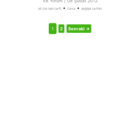
|
58 Yorum
08 Şubat 2012
•
•
alt üst kek tarifi
Ceviz
değişik tarifler
1
2
Sonraki →