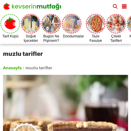
Tarif Küpü
Soğuk
Bugün Ne
Dondurmalar
Taze
Çilekli
İçecekler
Pişirsem?
Fasulye
Tarifleri
Zamanı
muzlu tarifler
Anasayfa
/
muzlu tarifler