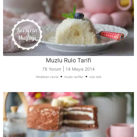
Muzlu Rulo Tarifi
|
78 Yorum
14 Mayıs 2014
•
•
Hindistan cevizi
muzlu tarifler
rulo tatlı