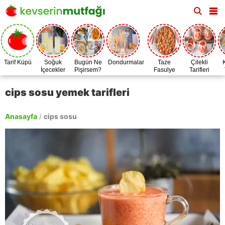
Tarif Küpü
Soğuk
Bugün Ne
Dondurmalar
Taze
Çilekli
İçecekler
Pişirsem?
Fasulye
Tarifleri
Zamanı
cips sosu yemek tarifleri
Anasayfa
/
cips sosu