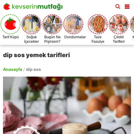
Tarif Küpü
Soğuk
Bugün Ne
Dondurmalar
Taze
Çilekli
İçecekler
Pişirsem?
Fasulye
Tarifleri
Zamanı
dip sos yemek tarifleri
Anasayfa
/
dip sos