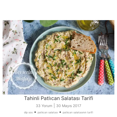
Tahinli Patlıcan Salatası Tarifi
|
33 Yorum
30 Mayıs 2017
•
•
dip sos
patlıcan salatası
patlıcan salatasının tarifi