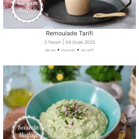
Remoulade Tarifi
|
2 Yorum
04 Ocak 2023
•
•
dip sos
mayonez
sos tarifi