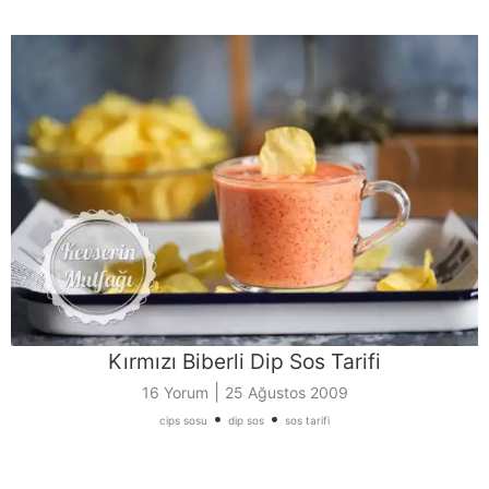
Kırmızı Biberli Dip Sos Tarifi
|
16 Yorum
25 Ağustos 2009
•
•
cips sosu
dip sos
sos tarifi