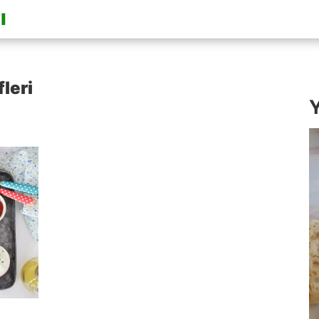
leri
Y