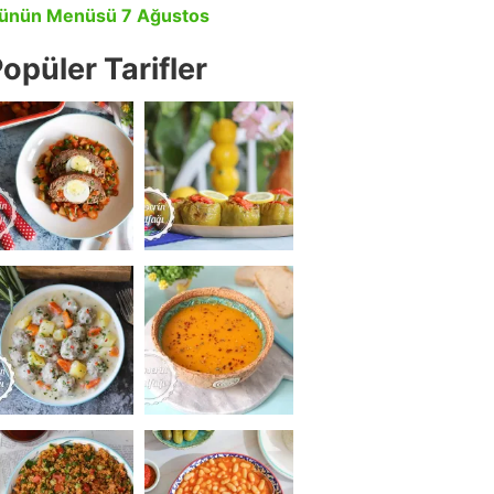
ünün Menüsü 7 Ağustos
opüler Tarifler