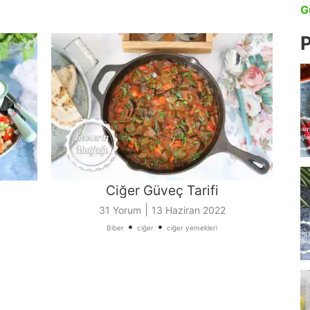
G
P
Ciğer Güveç Tarifi
|
31 Yorum
13 Haziran 2022
•
•
Biber
ciğer
ciğer yemekleri