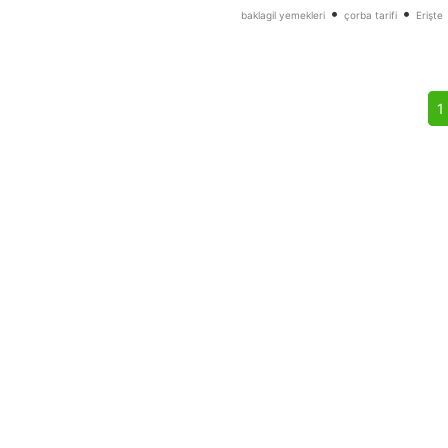
•
•
baklagil yemekleri
çorba tarifi
Erişte
1