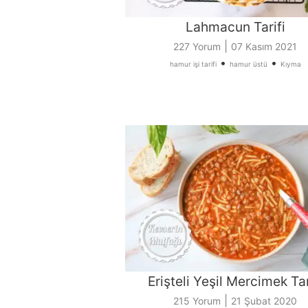
Lahmacun Tarifi
|
227 Yorum
07 Kasım 2021
•
•
hamur işi tarifi
hamur üstü
Kıyma
Erişteli Yeşil Mercimek Tar
|
215 Yorum
21 Şubat 2020