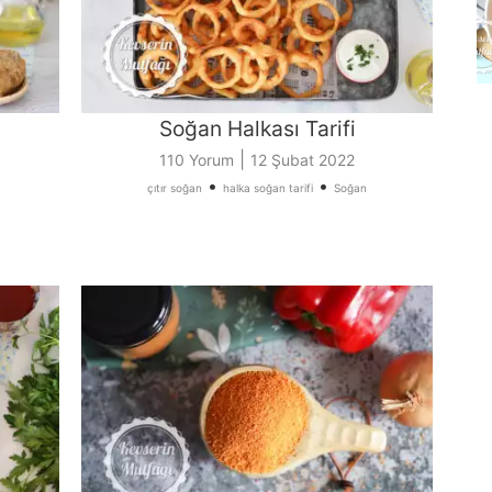
Soğan Halkası Tarifi
|
110 Yorum
12 Şubat 2022
•
•
çıtır soğan
halka soğan tarifi
Soğan