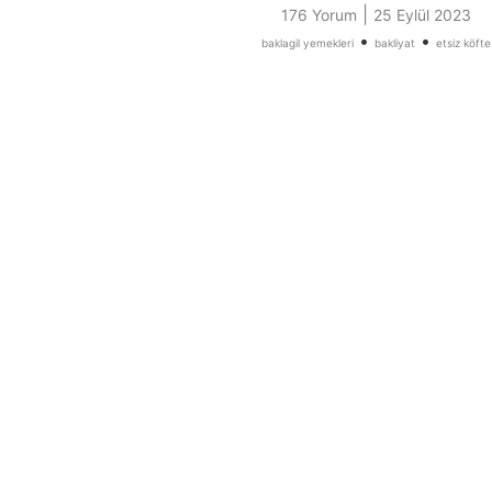
|
176 Yorum
25 Eylül 2023
•
•
baklagil yemekleri
bakliyat
etsiz köfte