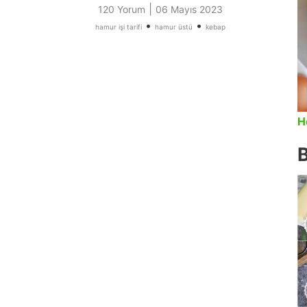
|
120 Yorum
06 Mayıs 2023
•
•
hamur işi tarifi
hamur üstü
kebap
H