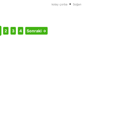
•
kolay çorba
Soğan
2
3
4
Sonraki →