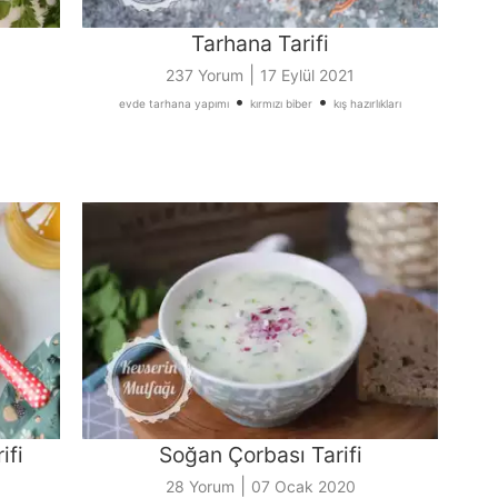
Tarhana Tarifi
|
237 Yorum
17 Eylül 2021
•
•
evde tarhana yapımı
kırmızı biber
kış hazırlıkları
ifi
Soğan Çorbası Tarifi
|
28 Yorum
07 Ocak 2020