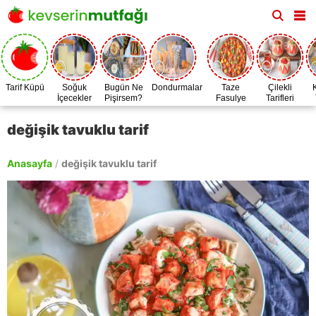
Tarif Küpü
Soğuk
Bugün Ne
Dondurmalar
Taze
Çilekli
İçecekler
Pişirsem?
Fasulye
Tarifleri
Zamanı
değişik tavuklu tarif
Anasayfa
/
değişik tavuklu tarif