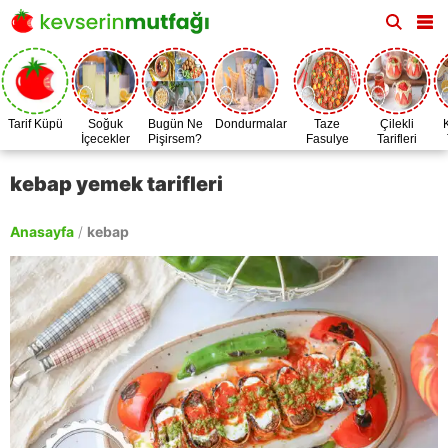
Tarif Küpü
Soğuk
Bugün Ne
Dondurmalar
Taze
Çilekli
İçecekler
Pişirsem?
Fasulye
Tarifleri
Zamanı
kebap yemek tarifleri
Anasayfa
/
kebap