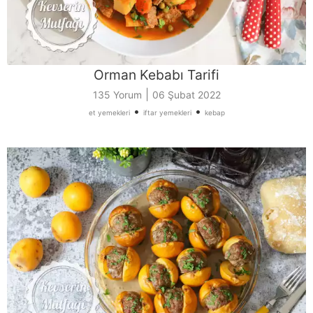
Orman Kebabı Tarifi
|
135 Yorum
06 Şubat 2022
•
•
et yemekleri
iftar yemekleri
kebap