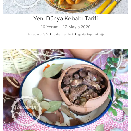
Yeni Dünya Kebabı Tarifi
|
16 Yorum
12 Mayıs 2020
•
•
Antep mutfağı
bahar tarifleri
gaziantep mutfağı