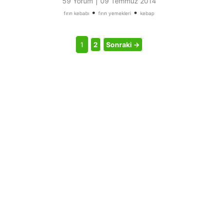
|
59 Yorum
09 Temmuz 2014
•
•
fırın kebabı
fırın yemekleri
kebap
1
2
Sonraki →