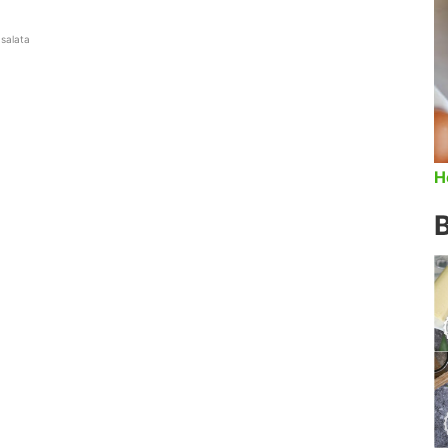
 salata
H