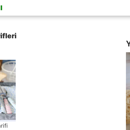
fleri
Y
rifi