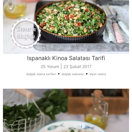
Ispanaklı Kinoa Salatası Tarifi
|
25 Yorum
23 Şubat 2017
•
•
değişik salata tarifleri
değişik salatalar
diyet salata