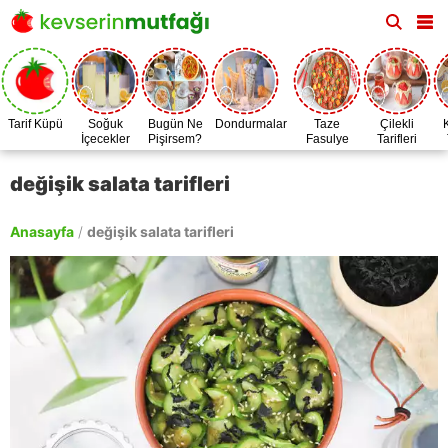
Tarif Küpü
Soğuk
Bugün Ne
Dondurmalar
Taze
Çilekli
İçecekler
Pişirsem?
Fasulye
Tarifleri
Zamanı
değişik salata tarifleri
Anasayfa
/
değişik salata tarifleri