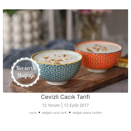
Cevizli Cacık Tarifi
|
12 Yorum
12 Eylül 2017
•
•
cacık
değişik cacık tarifi
değişik salata tarifleri