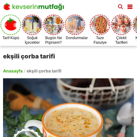
Tarif Küpü
Soğuk
Bugün Ne
Dondurmalar
Taze
Çilekli
İçecekler
Pişirsem?
Fasulye
Tarifleri
Zamanı
ekşili çorba tarifi
Anasayfa
/
ekşili çorba tarifi