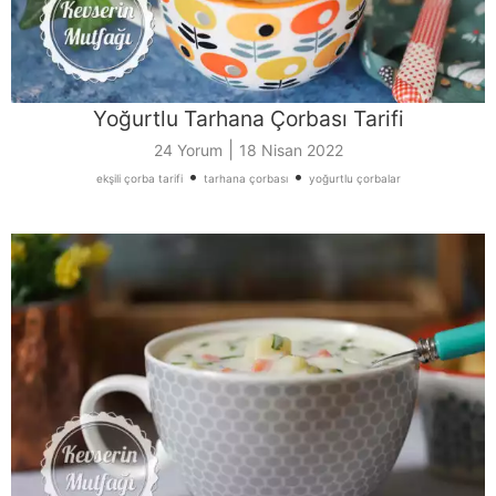
Yoğurtlu Tarhana Çorbası Tarifi
|
24 Yorum
18 Nisan 2022
•
•
ekşili çorba tarifi
tarhana çorbası
yoğurtlu çorbalar