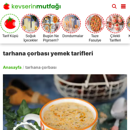
Tarif Küpü
Soğuk
Bugün Ne
Dondurmalar
Taze
Çilekli
İçecekler
Pişirsem?
Fasulye
Tarifleri
Zamanı
tarhana çorbası yemek tarifleri
Anasayfa
/
tarhana çorbası