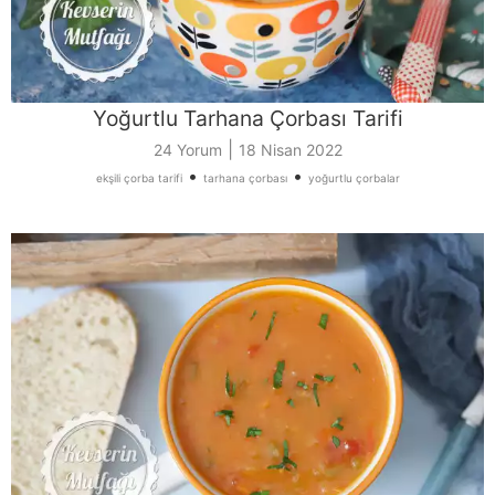
Yoğurtlu Tarhana Çorbası Tarifi
|
24 Yorum
18 Nisan 2022
•
•
ekşili çorba tarifi
tarhana çorbası
yoğurtlu çorbalar