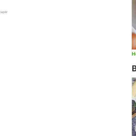
apılır
H