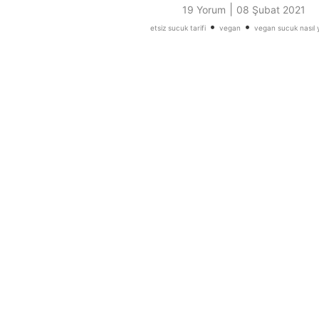
|
19 Yorum
08 Şubat 2021
•
•
etsiz sucuk tarifi
vegan
vegan sucuk nasıl y