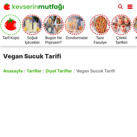
Tarif Küpü
Soğuk
Bugün Ne
Dondurmalar
Taze
Çilekli
İçecekler
Pişirsem?
Fasulye
Tarifleri
Zamanı
Vegan Sucuk Tarifi
Anasayfa
/
Tarifler
/
Diyet Tarifler
/
Vegan Sucuk Tarifi