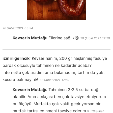
20 Şubat 2021
03:54
Kevserin Mutfağı
:
Ellerine sağlık😊
20 Şubat 2021
12:20
izmirligelincik
:
Kevser hanım, 200 gr haşlanmış fasulye
bardak ölçüsüyle tahminen ne kadardır acaba?
İnternette çok aradım ama bulamadım, tartım da yok,
kusura bakmayın🌸
18 Şubat 2021
17:50
Kevserin Mutfağı
:
Tahminen 2-2,5 su bardağı
olabilir. Ama açıkçası ben çok tavsiye etmiyorum
bu ölçüyü. Mutfakta çok vakit geçiriyorsan bir
mutfak tartısı edinmeni tavsiye ederim☺️
18 Şubat