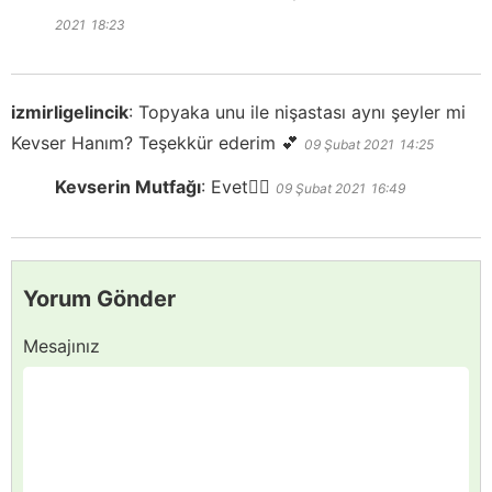
2021
18:23
izmirligelincik
:
Topyaka unu ile nişastası aynı şeyler mi
Kevser Hanım? Teşekkür ederim 💕
09 Şubat 2021
14:25
Kevserin Mutfağı
:
Evet👍🏻
09 Şubat 2021
16:49
Yorum Gönder
Mesajınız