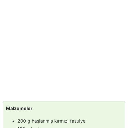
Malzemeler
200 g haşlanmış kırmızı fasulye,