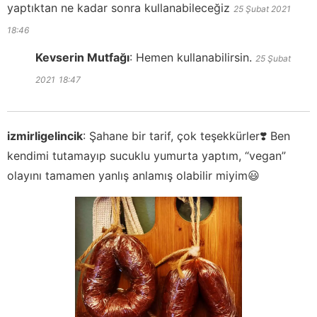
yaptıktan ne kadar sonra kullanabileceğiz
25 Şubat 2021
18:46
Kevserin Mutfağı
:
Hemen kullanabilirsin.
25 Şubat
2021
18:47
izmirligelincik
:
Şahane bir tarif, çok teşekkürler❣️ Ben
kendimi tutamayıp sucuklu yumurta yaptım, “vegan”
olayını tamamen yanlış anlamış olabilir miyim😃