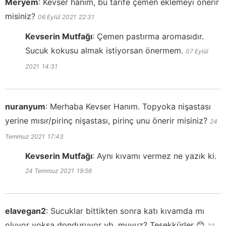
Meryem
:
Kevser hanım, bu tarife çemen eklemeyi önerir
misiniz?
06 Eylül 2021
22:31
Kevserin Mutfağı
:
Çemen pastırma aromasıdır.
Sucuk kokusu almak istiyorsan önermem.
07 Eylül
2021
14:31
nuranyum
:
Merhaba Kevser Hanım. Topyoka nişastası
yerine mısır/pirinç nişastası, pirinç unu önerir misiniz?
24
Temmuz 2021
17:43
Kevserin Mutfağı
:
Aynı kıvamı vermez ne yazık ki.
24 Temmuz 2021
19:56
elavegan2
:
Sucuklar bittikten sonra katı kıvamda mı
oluyor yoksa donduruyor vb. muyuz? Teşekkürler 😊
22