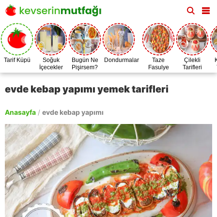
Tarif Küpü
Soğuk
Bugün Ne
Dondurmalar
Taze
Çilekli
İçecekler
Pişirsem?
Fasulye
Tarifleri
Zamanı
evde kebap yapımı yemek tarifleri
Anasayfa
/
evde kebap yapımı