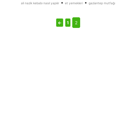
•
•
ali nazik kebabı nasıl yapılır
et yemekleri
gaziantep mutfağı
←
1
2