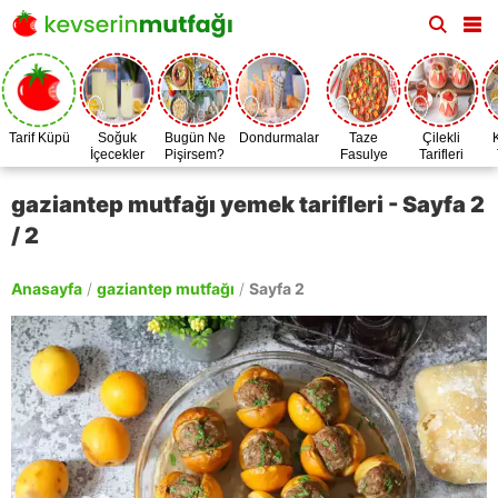
Tarif Küpü
Soğuk
Bugün Ne
Dondurmalar
Taze
Çilekli
İçecekler
Pişirsem?
Fasulye
Tarifleri
Zamanı
gaziantep mutfağı yemek tarifleri - Sayfa 2
/ 2
Anasayfa
/
gaziantep mutfağı
/
Sayfa 2