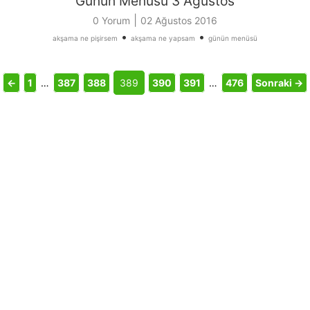
Günün Menüsü 3 Ağustos
|
0 Yorum
02 Ağustos 2016
•
•
akşama ne pişirsem
akşama ne yapsam
günün menüsü
←
1
…
387
388
389
390
391
…
476
Sonraki →