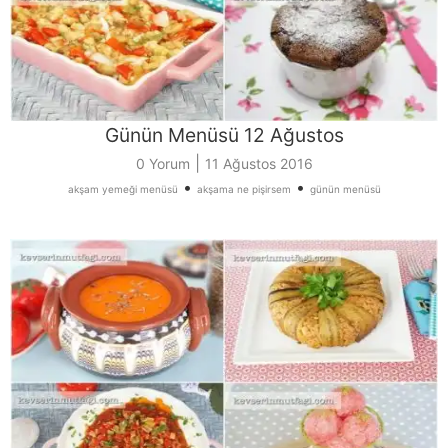
Günün Menüsü 12 Ağustos
|
0 Yorum
11 Ağustos 2016
•
•
akşam yemeği menüsü
akşama ne pişirsem
günün menüsü