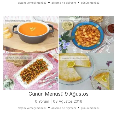
•
•
akşam yemeği menüsü
akşama ne pişirsem
günün menüsü
Günün Menüsü 9 Ağustos
|
0 Yorum
08 Ağustos 2016
•
•
akşam yemeği menüsü
akşama ne pişirsem
günün menüsü