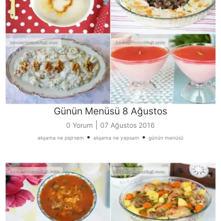
Günün Menüsü 8 Ağustos
|
0 Yorum
07 Ağustos 2016
•
•
akşama ne pişirsem
akşama ne yapsam
günün menüsü