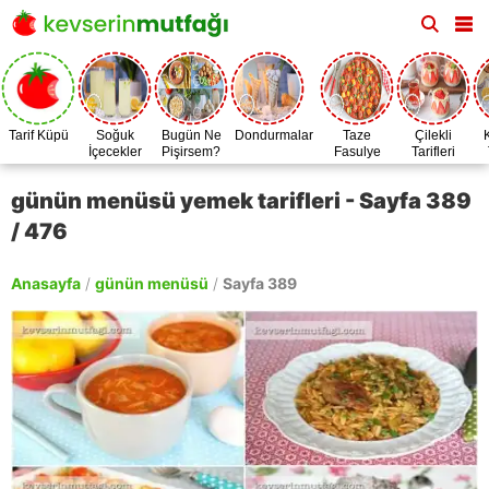
Tarif Küpü
Soğuk
Bugün Ne
Dondurmalar
Taze
Çilekli
İçecekler
Pişirsem?
Fasulye
Tarifleri
Zamanı
günün menüsü yemek tarifleri - Sayfa 389
/ 476
Anasayfa
/
günün menüsü
/
Sayfa 389