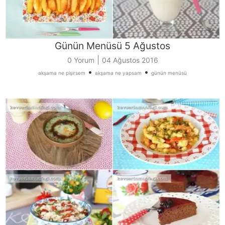
Günün Menüsü 5 Ağustos
|
0 Yorum
04 Ağustos 2016
•
•
akşama ne pişirsem
akşama ne yapsam
günün menüsü