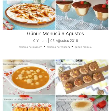
Günün Menüsü 6 Ağustos
|
0 Yorum
05 Ağustos 2016
•
•
akşama ne pişirsem
akşama ne yapsam
günün menüsü