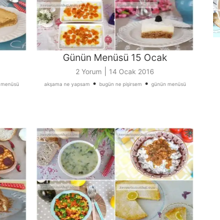
Günün Menüsü 15 Ocak
|
2 Yorum
14 Ocak 2016
•
•
 menüsü
akşama ne yapsam
bugün ne pişirsem
günün menüsü