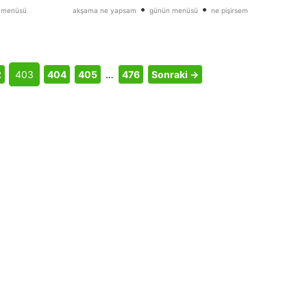
•
•
 menüsü
akşama ne yapsam
günün menüsü
ne pişirsem
2
403
404
405
…
476
Sonraki →