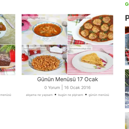
G
P
Günün Menüsü 17 Ocak
|
0 Yorum
16 Ocak 2016
•
•
 menüsü
akşama ne yapsam
bugün ne pişirsem
günün menüsü