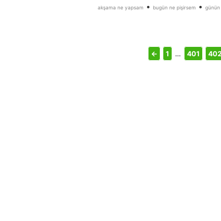
•
•
akşama ne yapsam
bugün ne pişirsem
günün
←
1
…
401
40