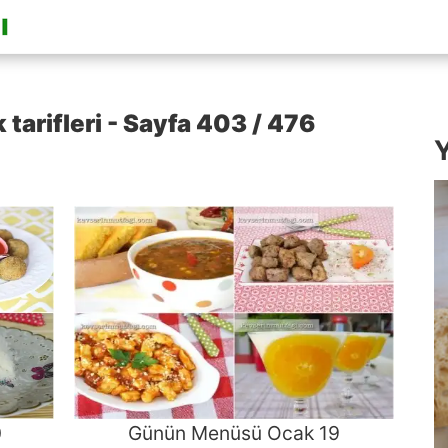
rifleri - Sayfa 403 / 476
Y
0
Günün Menüsü Ocak 19