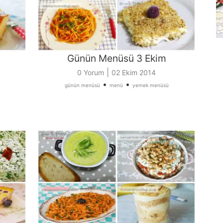
Günün Menüsü 3 Ekim
|
0 Yorum
02 Ekim 2014
•
•
günün menüsü
menü
yemek menüsü