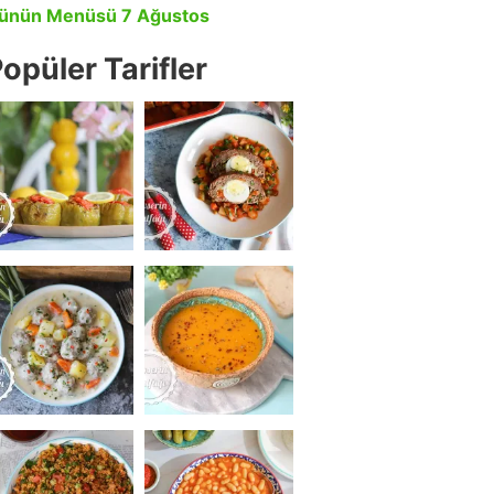
ünün Menüsü 7 Ağustos
opüler Tarifler