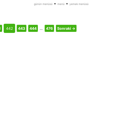
•
•
günün menüsü
menü
yemek menüsü
1
442
443
444
…
476
Sonraki →