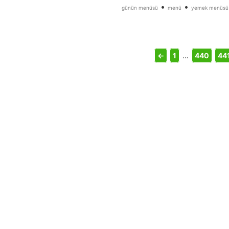
•
•
günün menüsü
menü
yemek menüsü
←
1
…
440
44