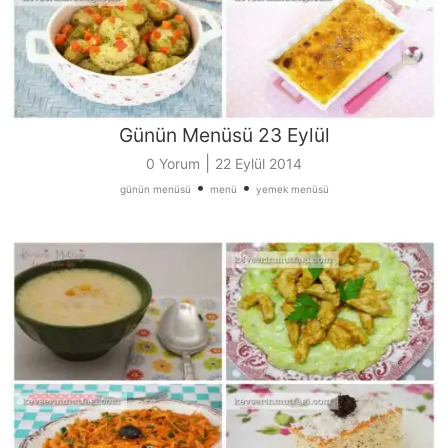
Günün Menüsü 23 Eylül
|
0 Yorum
22 Eylül 2014
•
•
günün menüsü
menü
yemek menüsü