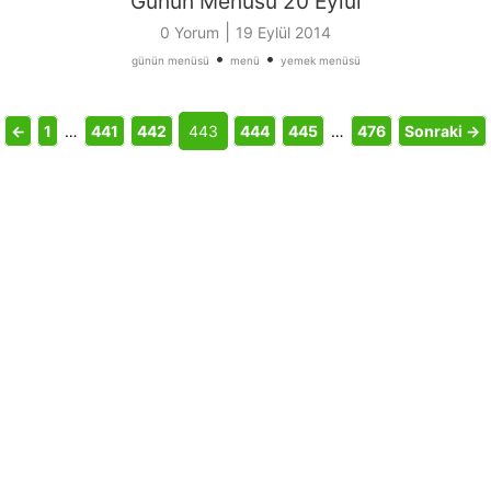
Günün Menüsü 20 Eylül
|
0 Yorum
19 Eylül 2014
•
•
günün menüsü
menü
yemek menüsü
←
1
…
441
442
443
444
445
…
476
Sonraki →