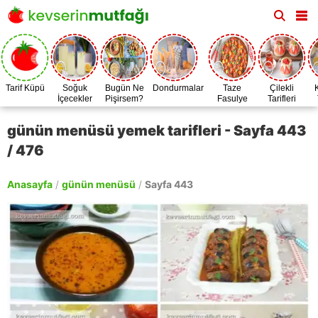
Tarif Küpü
Soğuk
Bugün Ne
Dondurmalar
Taze
Çilekli
İçecekler
Pişirsem?
Fasulye
Tarifleri
Zamanı
günün menüsü yemek tarifleri - Sayfa 443
/ 476
Anasayfa
/
günün menüsü
/
Sayfa 443