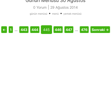
Günün Menüsü 30 Ağustos
|
0 Yorum
29 Ağustos 2014
•
•
günün menüsü
menü
yemek menüsü
←
1
…
443
444
445
446
447
…
476
Sonraki →