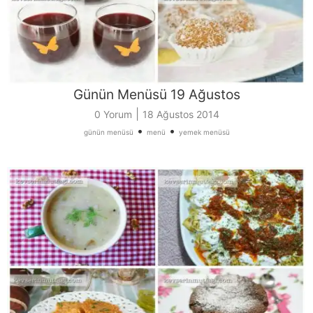
Günün Menüsü 19 Ağustos
|
0 Yorum
18 Ağustos 2014
•
•
günün menüsü
menü
yemek menüsü