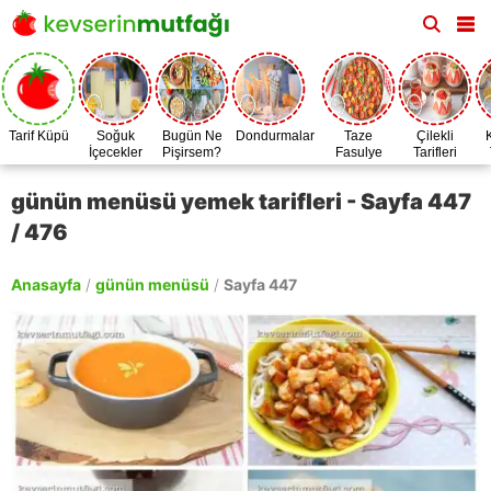
Tarif Küpü
Soğuk
Bugün Ne
Dondurmalar
Taze
Çilekli
İçecekler
Pişirsem?
Fasulye
Tarifleri
Zamanı
günün menüsü yemek tarifleri - Sayfa 447
/ 476
Anasayfa
/
günün menüsü
/
Sayfa 447