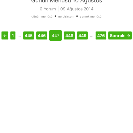
Günün Menüsü 10 Ağustos
|
0 Yorum
09 Ağustos 2014
•
•
günün menüsü
ne pişirsem
yemek menüsü
←
1
…
445
446
447
448
449
…
476
Sonraki →