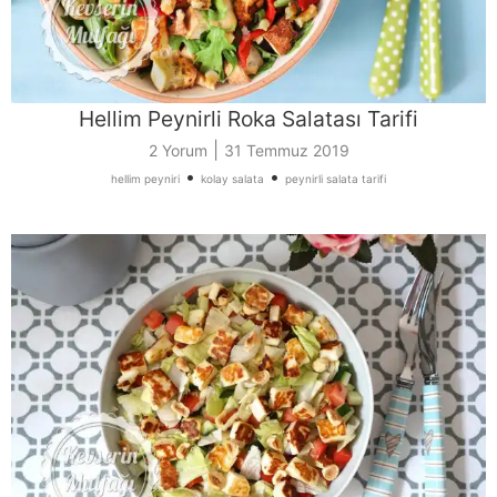
Hellim Peynirli Roka Salatası Tarifi
|
2 Yorum
31 Temmuz 2019
•
•
hellim peyniri
kolay salata
peynirli salata tarifi