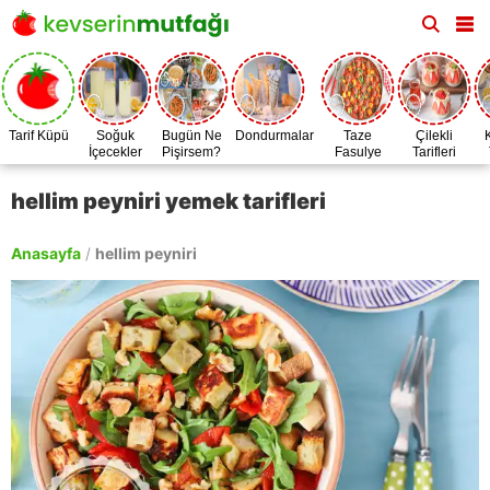
Tarif Küpü
Soğuk
Bugün Ne
Dondurmalar
Taze
Çilekli
İçecekler
Pişirsem?
Fasulye
Tarifleri
Zamanı
hellim peyniri yemek tarifleri
Anasayfa
/
hellim peyniri