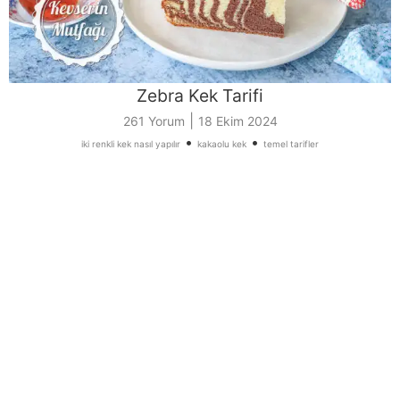
Zebra Kek Tarifi
|
261 Yorum
18 Ekim 2024
•
•
iki renkli kek nasıl yapılır
kakaolu kek
temel tarifler