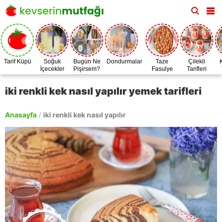
Tarif Küpü
Soğuk
Bugün Ne
Dondurmalar
Taze
Çilekli
İçecekler
Pişirsem?
Fasulye
Tarifleri
Zamanı
iki renkli kek nasıl yapılır yemek tarifleri
Anasayfa
/
iki renkli kek nasıl yapılır