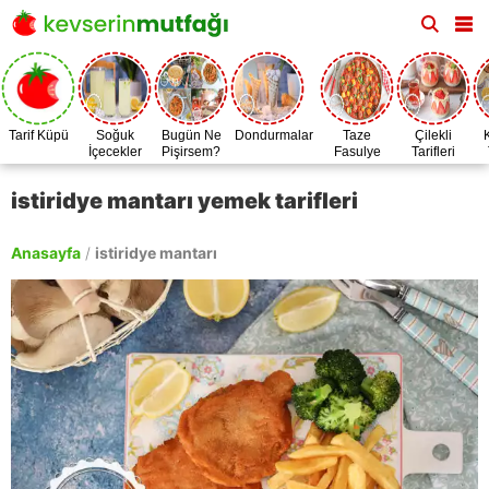
Tarif Küpü
Soğuk
Bugün Ne
Dondurmalar
Taze
Çilekli
İçecekler
Pişirsem?
Fasulye
Tarifleri
Zamanı
istiridye mantarı yemek tarifleri
Anasayfa
/
istiridye mantarı