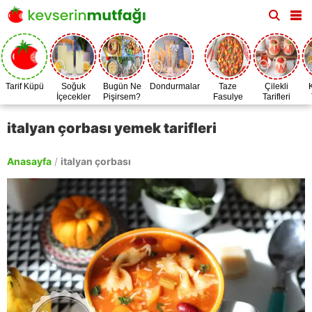
Tarif Küpü
Soğuk
Bugün Ne
Dondurmalar
Taze
Çilekli
İçecekler
Pişirsem?
Fasulye
Tarifleri
Zamanı
italyan çorbası yemek tarifleri
Anasayfa
/
italyan çorbası