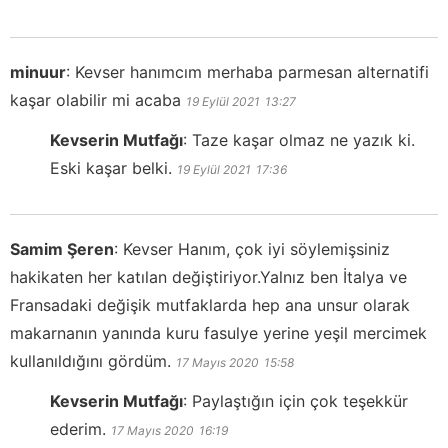
minuur
:
Kevser hanımcım merhaba parmesan alternatifi
kaşar olabilir mi acaba
19 Eylül 2021
13:27
Kevserin Mutfağı
:
Taze kaşar olmaz ne yazık ki.
Eski kaşar belki.
19 Eylül 2021
17:36
Samim Şeren
:
Kevser Hanım, çok iyi söylemişsiniz
hakikaten her katılan değiştiriyor.Yalnız ben İtalya ve
Fransadaki değişik mutfaklarda hep ana unsur olarak
makarnanın yanında kuru fasulye yerine yeşil mercimek
kullanıldığını gördüm.
17 Mayıs 2020
15:58
Kevserin Mutfağı
:
Paylaştığın için çok teşekkür
ederim.
17 Mayıs 2020
16:19