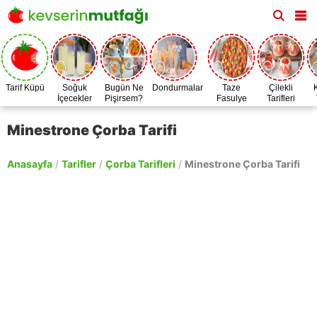
Tarif Küpü
Soğuk
Bugün Ne
Dondurmalar
Taze
Çilekli
İçecekler
Pişirsem?
Fasulye
Tarifleri
Zamanı
Minestrone Çorba Tarifi
Anasayfa
/
Tarifler
/
Çorba Tarifleri
/
Minestrone Çorba Tarifi