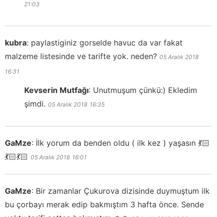
21:03
kubra
:
paylastiginiz gorselde havuc da var fakat
malzeme listesinde ve tarifte yok. neden?
05 Aralık 2018
16:31
Kevserin Mutfağı
:
Unutmuşum çünkü:) Ekledim
şimdi.
05 Aralık 2018
16:35
GaMze
:
İlk yorum da benden oldu ( ilk kez ) yaşasın 💃🏻
💃🏻💃🏻
05 Aralık 2018
16:01
GaMze
:
Bir zamanlar Çukurova dizisinde duymuştum ilk
bu çorbayı merak edip bakmıştım 3 hafta önce. Sende