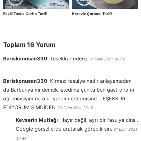
Ekşili Tavuk Çorba Tarifi
Kereviz Çorbası Tarifi
Toplam 16 Yorum
Bariskonusan330
:
Teşekkür ederiz
31 Ekim 2021
08:05
Bariskonusan330
:
Kırmızı fasulye nedir anlayamadım
da Barbunya mı demek istediniz çünkü ben gastronomi
öğrencisiyim ne olur yardım edermisiniz TEŞEKKÜR
EDİYORUM ŞİMDİDEN
30 Ekim 2021
20:15
Kevserin Mutfağı
:
Hayır değil, ayrı bir fasulye cinsi.
Google görsellerde aratarak görebilirsin.
31 Ekim 2021
00:46