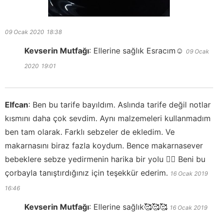
09 Ocak 2020
18:38
Kevserin Mutfağı
:
Ellerine sağlık Esracım☺️
09 Ocak
2020
19:01
Elfcan
:
Ben bu tarife bayıldım. Aslında tarife değil notlar
kısmını daha çok sevdim. Aynı malzemeleri kullanmadım
ben tam olarak. Farklı sebzeler de ekledim. Ve
makarnasını biraz fazla koydum. Bence makarnasever
bebeklere sebze yedirmenin harika bir yolu 👌🏻 Beni bu
çorbayla tanıştırdığınız için teşekkür ederim.
16 Ocak 2019
16:46
Kevserin Mutfağı
:
Ellerine sağlık🥰🥰🥰
16 Ocak 2019