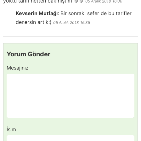
yoktu tarifi netten bakmıştım ☺️☺️
05 Aralık 2018
16:00
Kevserin Mutfağı
:
Bir sonraki sefer de bu tarifler
denersin artık:)
05 Aralık 2018
16:35
Yorum Gönder
Mesajınız
İsim