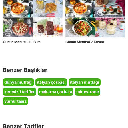
Günün Menüsü 11 Ekim
Günün Menüsü 7 Kasım
Benzer Başlıklar
dünya mutfağı
italyan çorbası
italyan mutfağı
kerevizli tarifler
makarna çorbası
minestrone
yumurtasız
Benzer Tarifler