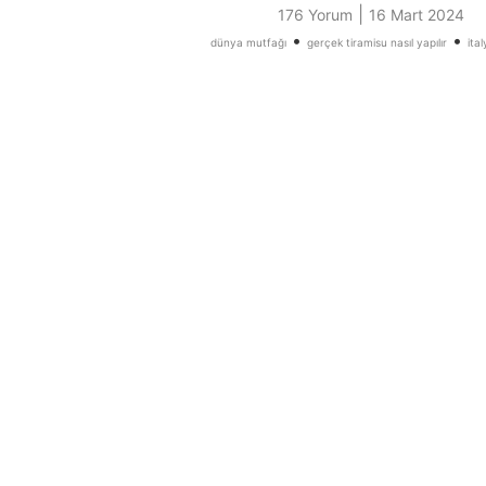
|
176 Yorum
16 Mart 2024
•
•
dünya mutfağı
gerçek tiramisu nasıl yapılır
ital