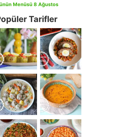
ünün Menüsü 8 Ağustos
opüler Tarifler