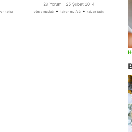
|
29 Yorum
25 Şubat 2014
•
•
yan tatlısı
dünya mutfağı
italyan mutfağı
italyan tatlısı
H