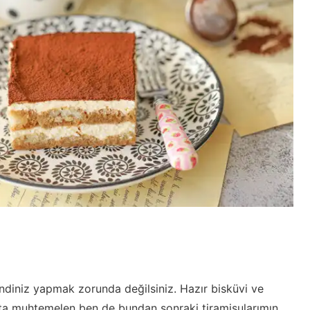
kendiniz yapmak zorunda değilsiniz. Hazır bisküvi ve
tta muhtemelen ben de bundan sonraki tiramisularımın