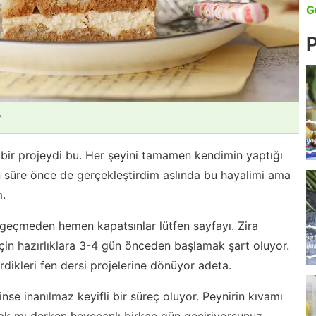
G
P
*
bir projeydi bu. Her şeyini tamamen kendimin yaptığı
n süre önce de gerçekleştirdim aslında bu hayalimi ama
.
eçmeden hemen kapatsınlar lütfen sayfayı. Zira
çin hazırlıklara 3-4 gün önceden başlamak şart oluyor.
dikleri fen dersi projelerine dönüyor adeta.
nse inanılmaz keyifli bir süreç oluyor. Peynirin kıvamı
ak mı derken heyecanlı birkaç gün geçiriyorsunuz