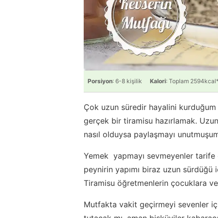
Porsiyon
: 6-8 kişilik
Kalori
: Toplam 2594kcal
Çok uzun süredir hayalini kurduğum 
gerçek bir tiramisu hazırlamak. Uzu
nasıl olduysa paylaşmayı unutmuşum
Yemek yapmayı sevmeyenler tarife g
peynirin yapımı biraz uzun sürdüğü i
Tiramisu öğretmenlerin çocuklara ver
Mutfakta vakit geçirmeyi sevenler içi
tutacak mı, aman bisküviler kabarac