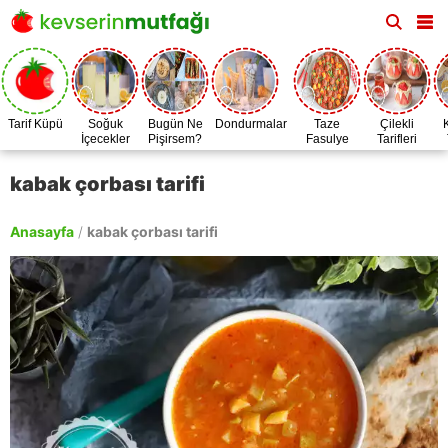
Tarif Küpü
Soğuk
Bugün Ne
Dondurmalar
Taze
Çilekli
İçecekler
Pişirsem?
Fasulye
Tarifleri
Zamanı
kabak çorbası tarifi
Anasayfa
/
kabak çorbası tarifi