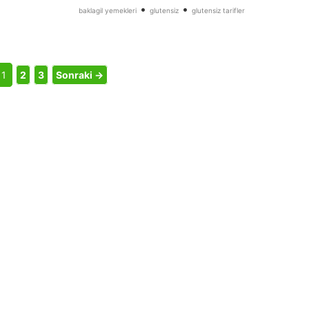
•
•
baklagil yemekleri
glutensiz
glutensiz tarifler
1
2
3
Sonraki →