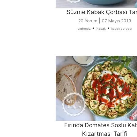
Süzme Kabak Çorbası Tari
|
20 Yorum
07 Mayıs 2019
•
•
glutensiz
Kabak
kabak çorbası
Fırında Domates Soslu Ka
Kızartması Tarifi