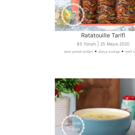
Ratatouille Tarifi
|
85 Yorum
25 Mayıs 2020
•
•
diyet yemek tarifleri
dünya mutfağı
hafif t