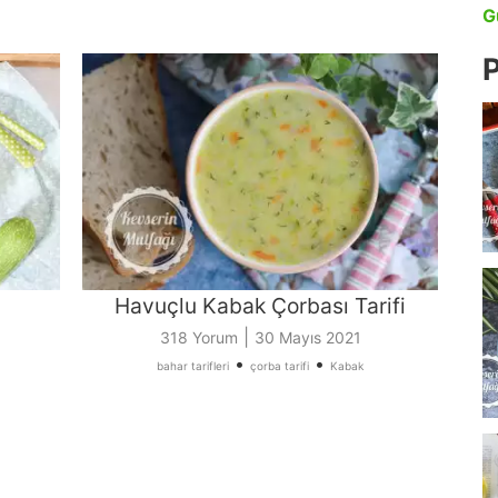
G
P
Havuçlu Kabak Çorbası Tarifi
|
318 Yorum
30 Mayıs 2021
•
•
bahar tarifleri
çorba tarifi
Kabak