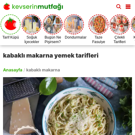
Tarif Küpü
Soğuk
Bugün Ne
Dondurmalar
Taze
Çilekli
İçecekler
Pişirsem?
Fasulye
Tarifleri
Zamanı
kabaklı makarna yemek tarifleri
Anasayfa
/
kabaklı makarna