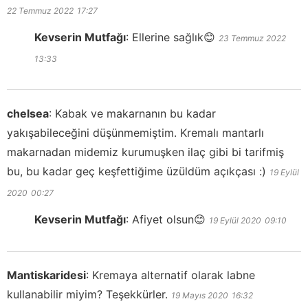
22 Temmuz 2022
17:27
Kevserin Mutfağı
:
Ellerine sağlık😊
23 Temmuz 2022
13:33
chelsea
:
Kabak ve makarnanın bu kadar
yakışabileceğini düşünmemiştim. Kremalı mantarlı
makarnadan midemiz kurumuşken ilaç gibi bi tarifmiş
bu, bu kadar geç keşfettiğime üzüldüm açıkçası :)
19 Eylül
2020
00:27
Kevserin Mutfağı
:
Afiyet olsun😊
19 Eylül 2020
09:10
Mantiskaridesi
:
Kremaya alternatif olarak labne
kullanabilir miyim? Teşekkürler.
19 Mayıs 2020
16:32