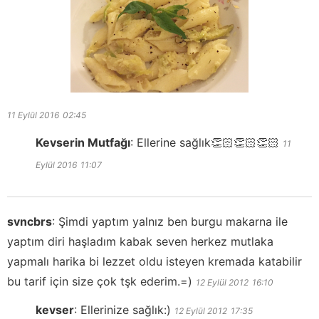
11 Eylül 2016
02:45
Kevserin Mutfağı
:
Ellerine sağlık👏🏻👏🏻👏🏻
11
Eylül 2016
11:07
svncbrs
:
Şimdi yaptım yalnız ben burgu makarna ile
yaptım diri haşladım kabak seven herkez mutlaka
yapmalı harika bi lezzet oldu isteyen kremada katabilir
bu tarif için size çok tşk ederim.=)
12 Eylül 2012
16:10
kevser
:
Ellerinize sağlık:)
12 Eylül 2012
17:35