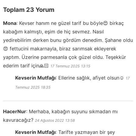
Toplam 23 Yorum
Mona
:
Kevser hanım ne güzel tarif bu böyle😍 birkaç
kabağım kalmıştı, eşim de hiç sevmez. Nasıl
yedirebilirim derken bunu gördüm denedim. Şahane oldu
😍 fettucini makarnayla, biraz sarımsak ekleyerek
yaptım. Üzerine parmesanla çok güzel oldu. Teşekkür
ederim tarif için🙏🏻
17 Temmuz 2025
13:15
Kevserin Mutfağı
:
Ellerine sağlık, afiyet olsun☺️
17
Temmuz 2025
18:35
HacerNur
:
Merhaba, kabağın suyunu sıkmadan mı
kavuracağız?
24 Ağustos 2022
13:58
Kevserin Mutfağı
:
Tarifte yazmayan bir şey