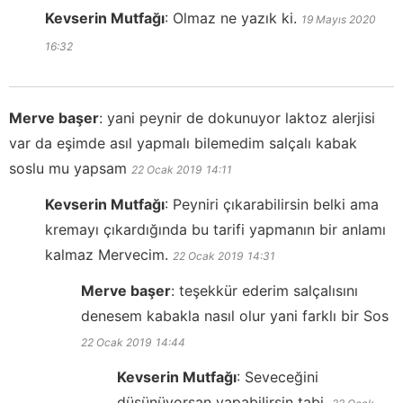
Kevserin Mutfağı
:
Olmaz ne yazık ki.
19 Mayıs 2020
16:32
Merve başer
:
yani peynir de dokunuyor laktoz alerjisi
var da eşimde asıl yapmalı bilemedim salçalı kabak
soslu mu yapsam
22 Ocak 2019
14:11
Kevserin Mutfağı
:
Peyniri çıkarabilirsin belki ama
kremayı çıkardığında bu tarifi yapmanın bir anlamı
kalmaz Mervecim.
22 Ocak 2019
14:31
Merve başer
:
teşekkür ederim salçalısını
denesem kabakla nasıl olur yani farklı bir Sos
22 Ocak 2019
14:44
Kevserin Mutfağı
:
Seveceğini
düşünüyorsan yapabilirsin tabi.