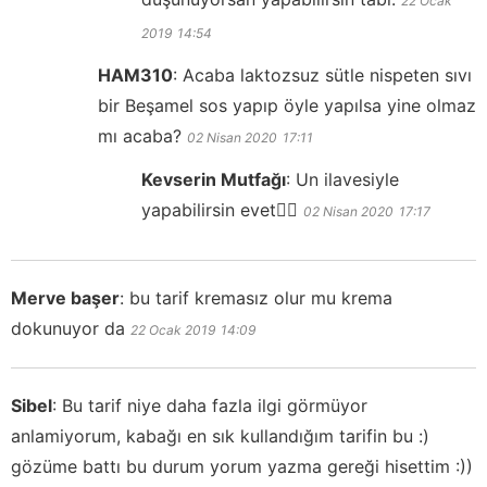
22 Ocak
2019
14:54
HAM310
:
Acaba laktozsuz sütle nispeten sıvı
bir Beşamel sos yapıp öyle yapılsa yine olmaz
mı acaba?
02 Nisan 2020
17:11
Kevserin Mutfağı
:
Un ilavesiyle
yapabilirsin evet👍🏻
02 Nisan 2020
17:17
Merve başer
:
bu tarif kremasız olur mu krema
dokunuyor da
22 Ocak 2019
14:09
Sibel
:
Bu tarif niye daha fazla ilgi görmüyor
anlamiyorum, kabağı en sık kullandığım tarifin bu :)
gözüme battı bu durum yorum yazma gereği hisettim :))