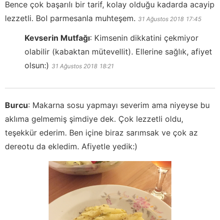
Bence çok başarılı bir tarif, kolay olduğu kadarda acayip
lezzetli. Bol parmesanla muhteşem.
31 Ağustos 2018
17:45
Kevserin Mutfağı
:
Kimsenin dikkatini çekmiyor
olabilir (kabaktan mütevellit). Ellerine sağlık, afiyet
olsun:)
31 Ağustos 2018
18:21
Burcu
:
Makarna sosu yapmayı severim ama niyeyse bu
aklıma gelmemiş şimdiye dek. Çok lezzetli oldu,
teşekkür ederim. Ben içine biraz sarımsak ve çok az
dereotu da ekledim. Afiyetle yedik:)