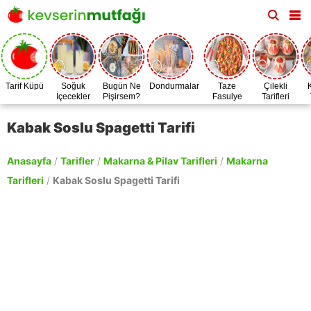
Tarif Küpü
Soğuk
Bugün Ne
Dondurmalar
Taze
Çilekli
İçecekler
Pişirsem?
Fasulye
Tarifleri
Zamanı
Kabak Soslu Spagetti Tarifi
Anasayfa
/
Tarifler
/
Makarna & Pilav Tarifleri
/
Makarna
Tarifleri
/
Kabak Soslu Spagetti Tarifi