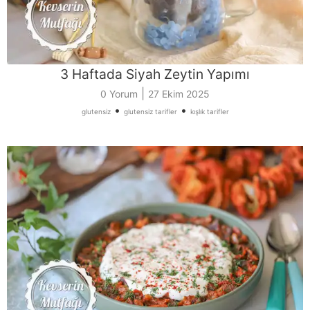
3 Haftada Siyah Zeytin Yapımı
|
0 Yorum
27 Ekim 2025
•
•
glutensiz
glutensiz tarifler
kışlık tarifler