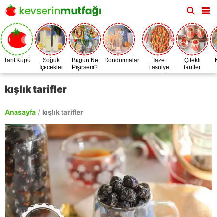
Tarif Küpü
Soğuk
Bugün Ne
Dondurmalar
Taze
Çilekli
İçecekler
Pişirsem?
Fasulye
Tarifleri
Zamanı
kışlık tarifler
Anasayfa
/
kışlık tarifler