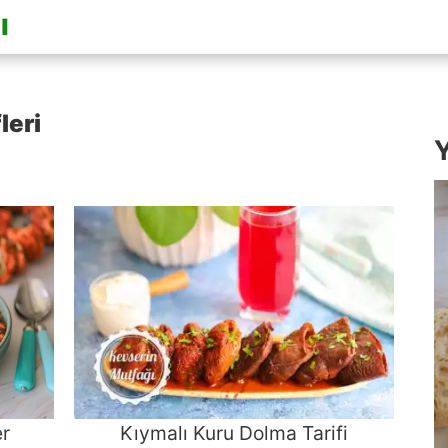
leri
Y
er
Kıymalı Kuru Dolma Tarifi