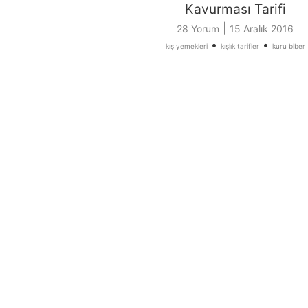
Kavurması Tarifi
|
28 Yorum
15 Aralık 2016
•
•
kış yemekleri
kışlık tarifler
kuru biber