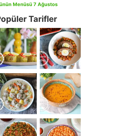
ünün Menüsü 7 Ağustos
opüler Tarifler