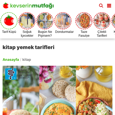
Tarif Küpü
Soğuk
Bugün Ne
Dondurmalar
Taze
Çilekli
İçecekler
Pişirsem?
Fasulye
Tarifleri
Zamanı
kitap yemek tarifleri
Anasayfa
/
kitap