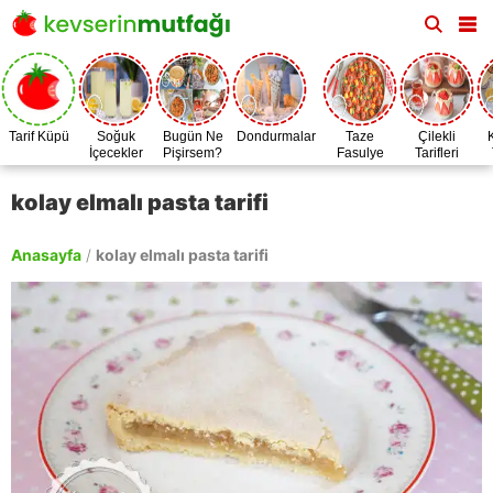
Tarif Küpü
Soğuk
Bugün Ne
Dondurmalar
Taze
Çilekli
İçecekler
Pişirsem?
Fasulye
Tarifleri
Zamanı
kolay elmalı pasta tarifi
Anasayfa
/
kolay elmalı pasta tarifi