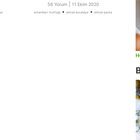
|
56 Yorum
11 Ekim 2020
•
•
lar
amerikan mutfağı
elmalı kurabiye
elmalı pasta
H