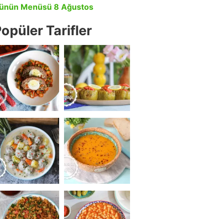
ünün Menüsü 8 Ağustos
opüler Tarifler