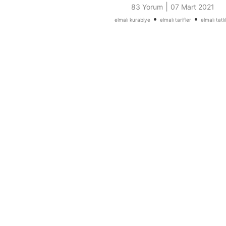
|
83 Yorum
07 Mart 2021
•
•
elmalı kurabiye
elmalı tarifler
elmalı tatlı