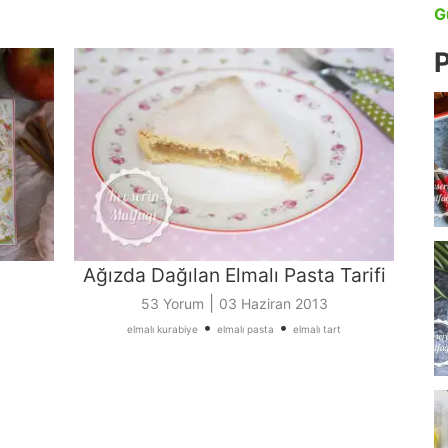
G
P
Ağızda Dağılan Elmalı Pasta Tarifi
|
53 Yorum
03 Haziran 2013
•
•
elmalı kurabiye
elmalı pasta
elmalı tart