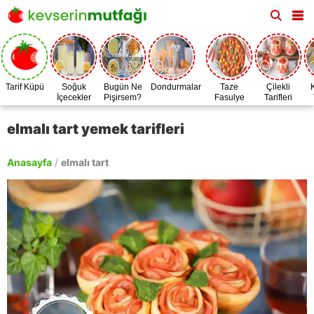
Tarif Küpü
Soğuk
Bugün Ne
Dondurmalar
Taze
Çilekli
İçecekler
Pişirsem?
Fasulye
Tarifleri
Zamanı
elmalı tart yemek tarifleri
Anasayfa
/
elmalı tart