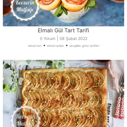
Elmalı Gül Tart Tarifi
|
0 Yorum
08 Şubat 2022
•
•
elmalı tart
elmalı tatlılar
sevgililer günü tarifleri