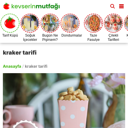
Tarif Küpü
Soğuk
Bugün Ne
Dondurmalar
Taze
Çilekli
İçecekler
Pişirsem?
Fasulye
Tarifleri
Zamanı
kraker tarifi
Anasayfa
/
kraker tarifi