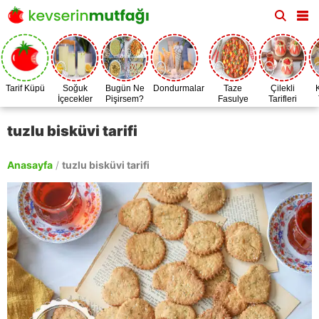
Tarif Küpü
Soğuk
Bugün Ne
Dondurmalar
Taze
Çilekli
İçecekler
Pişirsem?
Fasulye
Tarifleri
Zamanı
tuzlu bisküvi tarifi
Anasayfa
/
tuzlu bisküvi tarifi