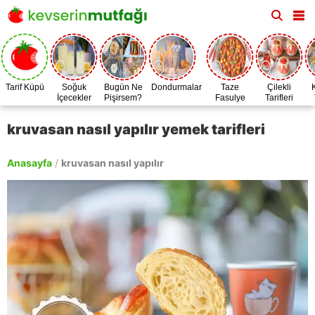
Tarif Küpü
Soğuk
Bugün Ne
Dondurmalar
Taze
Çilekli
İçecekler
Pişirsem?
Fasulye
Tarifleri
Zamanı
kruvasan nasıl yapılır yemek tarifleri
Anasayfa
/
kruvasan nasıl yapılır